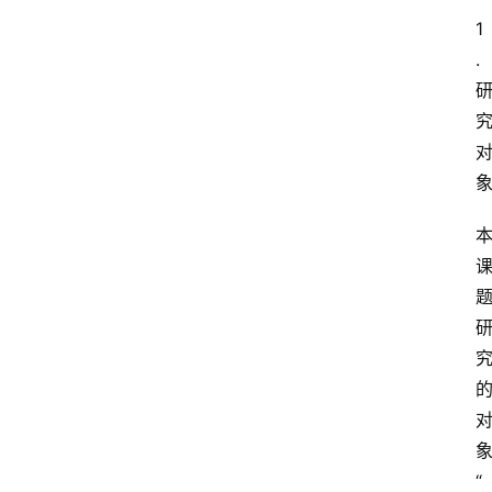
1
.
“