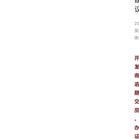
2
房
阅