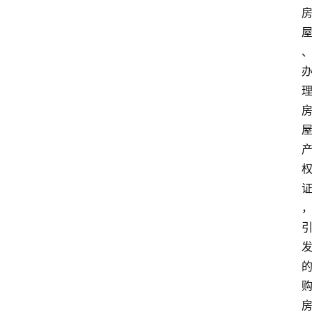
问
答
法
律
网
站