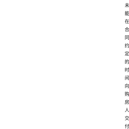
专
业
领
域
法
律
汇
编
文
书