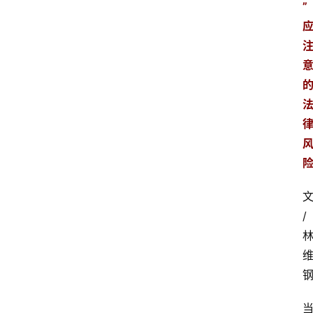
”
文
/ 