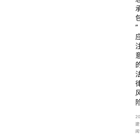
”
2
建
阅