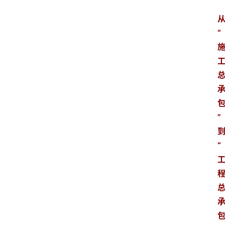
“
”
“