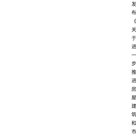
专
业
领
域
法
律
汇
编