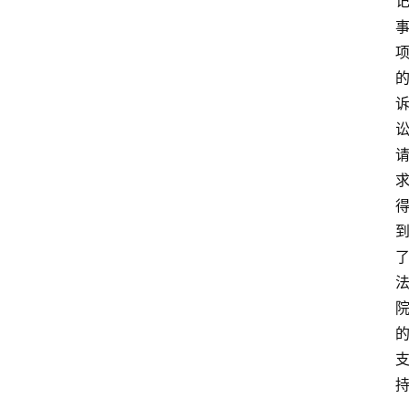
专
业
领
域
法
律
汇
编