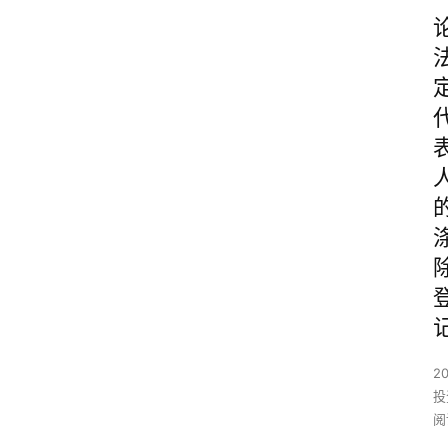
2
投
阅