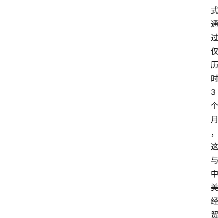
3
专
业
领
域
法
律
汇
编