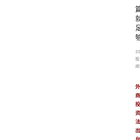
2
投
阅