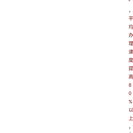
”
8
0
%