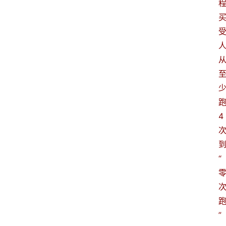
4
“
”