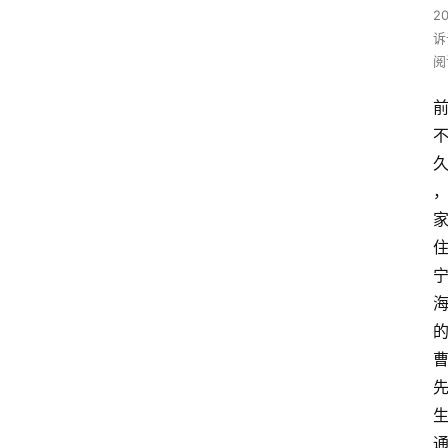
2
诉
阅