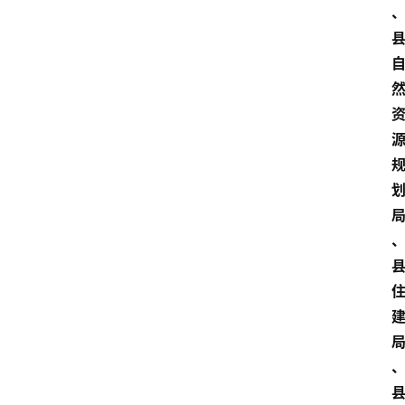
专
业
领
域
法
律
汇
编