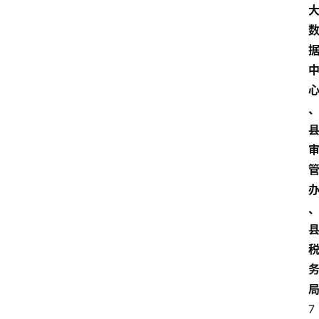
文
书
问
答
法
律
网
站
7