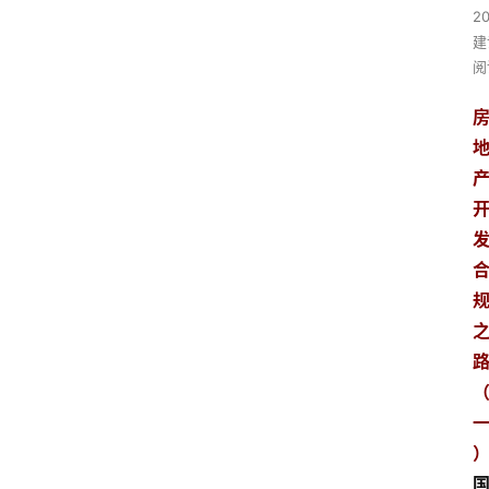
2
建
阅