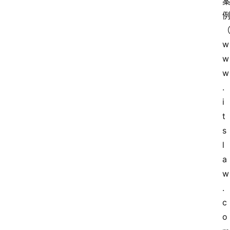
w
w
w
.
i
t
s
l
a
w
.
c
o