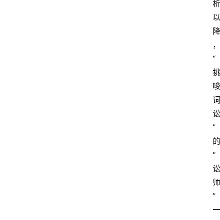
“
专
”
业
领
域
“
法
律
”
汇
编