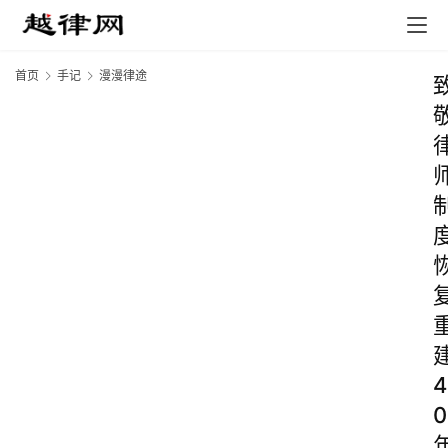
首页
手记
漫漫律途
4
0