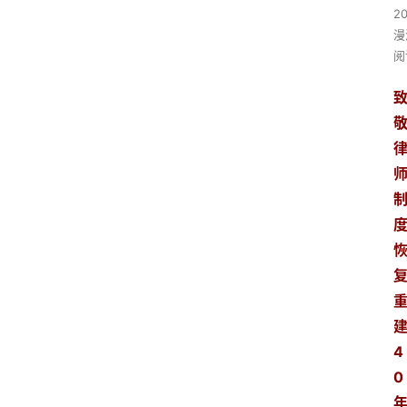
2
漫
阅
4
0