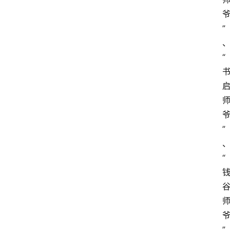
”
“
”
“
”