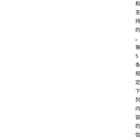
5
专
业
领
域
法
律
汇
编