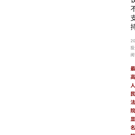
2
投
阅