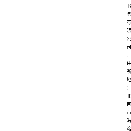
专
业
领
域
法
律
汇
编