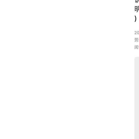
)
2
劳
阅