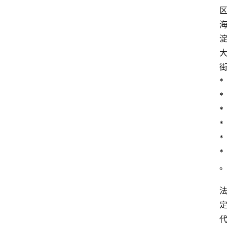
文
书
*
问
*
答
*
*
法
*
律
*
网
站