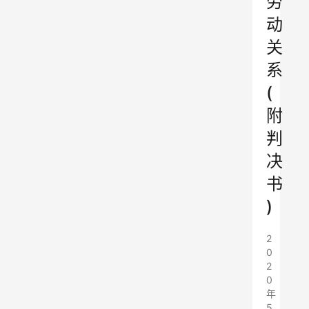
劳
动
关
系
(
附
判
决
书
)
2
0
2
0
年
5