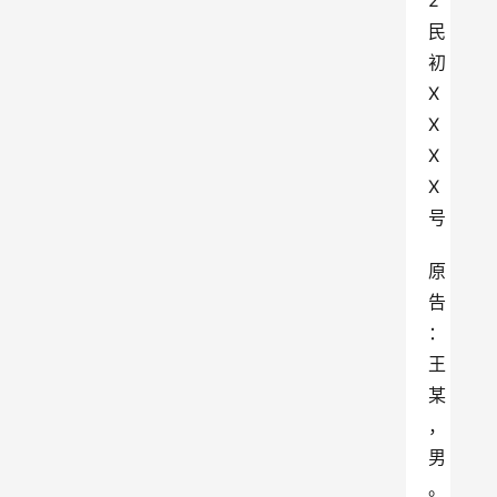
2
民
初
X
X
X
X
号
原
告
：
王
某
，
男
。