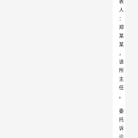
表
人
：
郑
某
某
，
该
所
主
任
。
委
托
诉
讼