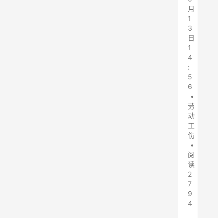
月
1
3
日
1
4
:
5
6
•
劳
动
工
伤
•
阅
读
2
7
9
4