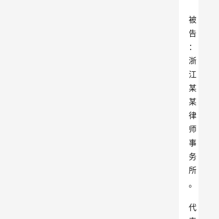
被
告
：
浙
江
某
某
律
师
事
务
所
。
代