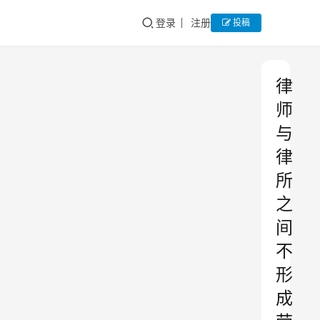
登录
注册
投稿
律
师
与
律
所
之
间
不
形
成