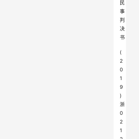
民 
事 
判 
决 
书
(
2
0
1
9
)
浙
0
2
1