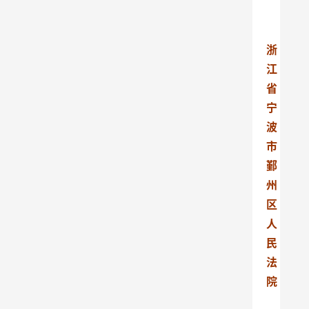
浙
江
省
宁
波
市
鄞
州
区
人
民
法
院