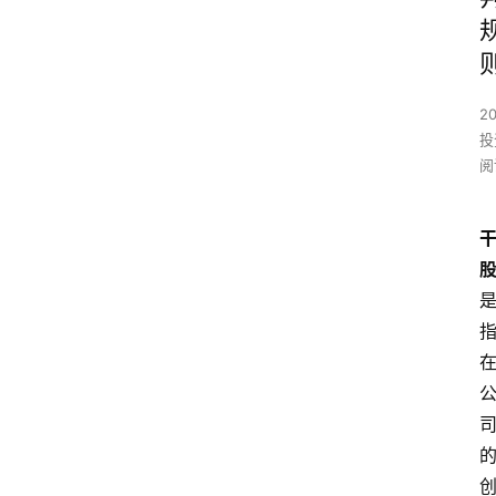
2
投
阅