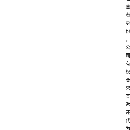
专
业
领
域
法
律
汇
编