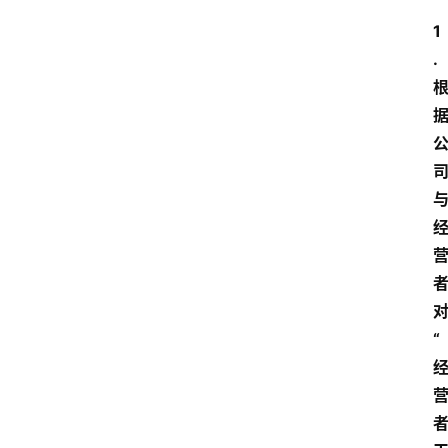
1
.
“