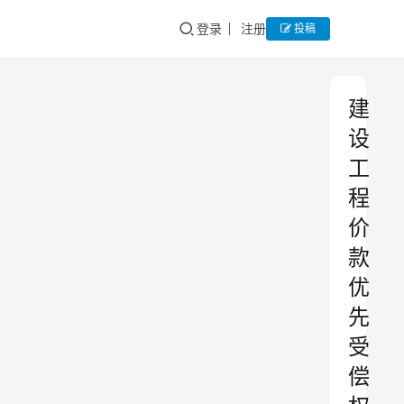
登录
注册
投稿
建
设
工
程
价
款
优
先
受
偿