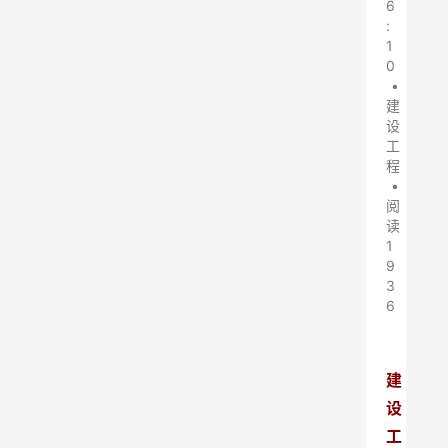
6
:
1
0
•
建
设
工
程
•
阅
读
1
9
3
6
建
设
工