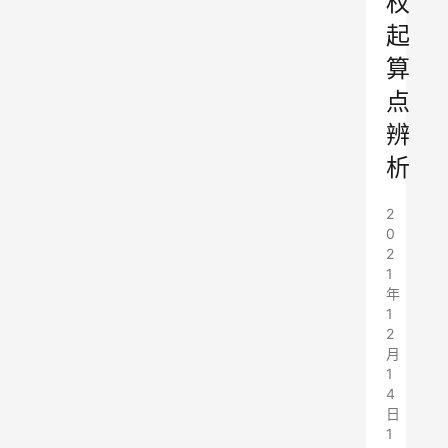
权
起
算
点
辨
析
2
0
2
1
年
1
2
月
1
4
日
1