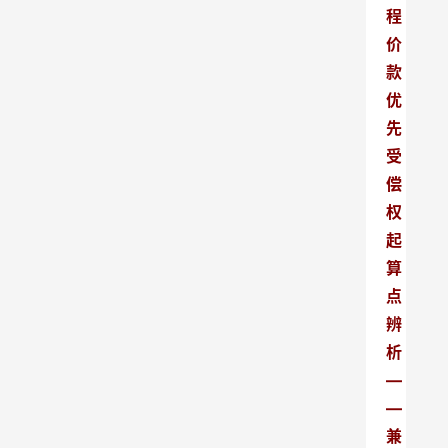
程
价
款
优
先
受
偿
权
起
算
点
辨
析
—
—
兼