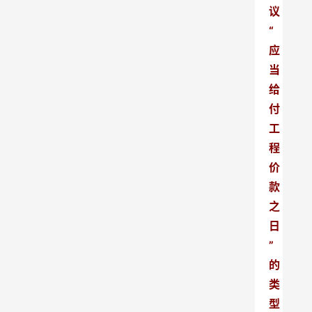
议
“
应
当
给
付
工
程
价
款
之
日
”
的
类
型