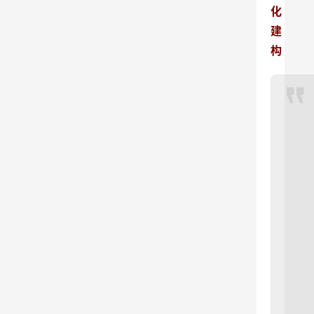
化
建
构