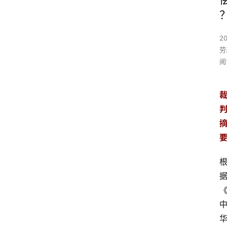
2
劳
阅