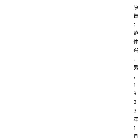
专
业
领
域
法
1
律
9
汇
编
3
3
文
1
书