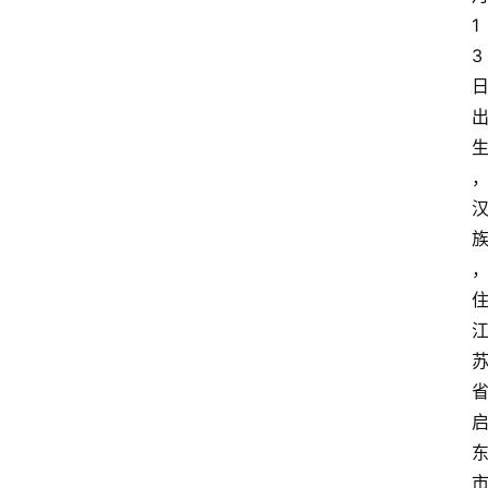
1
3
问
答
法
律
网
站