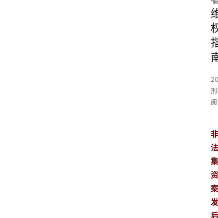
2
刑
阅