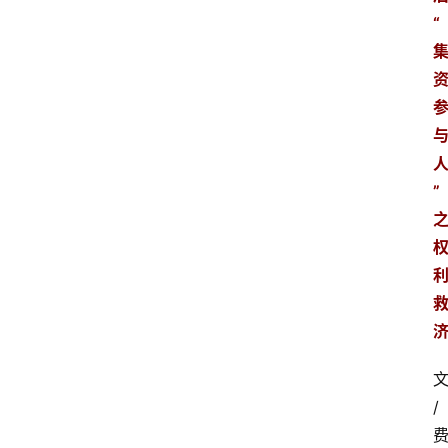
“
”
/