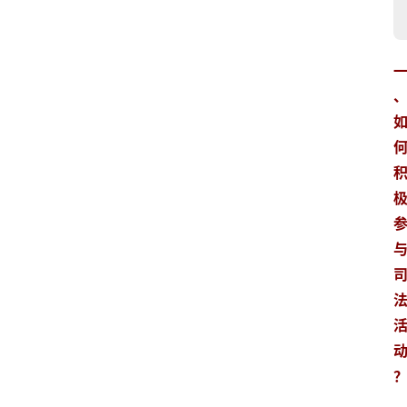
专
业
领
域
法
律
汇
编