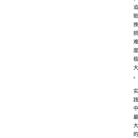
专
业
领
域
法
律
汇
编