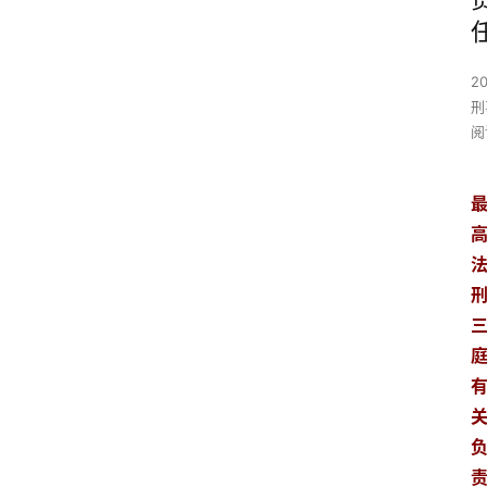
2
刑
阅