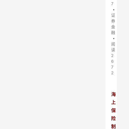
7
•
证
券
金
融
•
阅
读
2
6
7
2
海
上
保
险
制