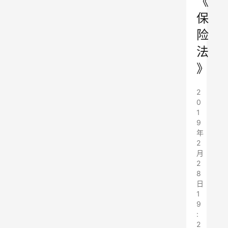
《
保
险
法
》
2
0
1
9
年
2
月
2
8
日
1
9
:
2