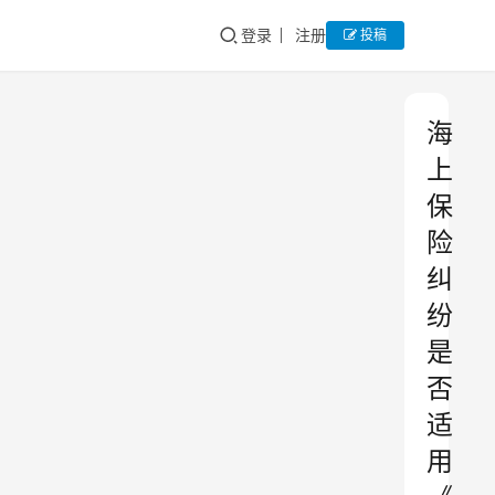
登录
注册
投稿
海
上
保
险
纠
纷
是
否
适
用