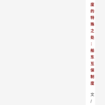
度
的
特
殊
之
处
：
船
东
互
保
制
度
文
/