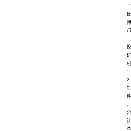
“
”
2
0