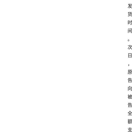
专
业
领
域
法
律
汇
编
文
书