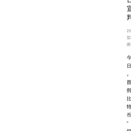
2
互
阅
“