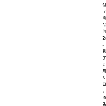
问
答
法
律
网
站
2
3