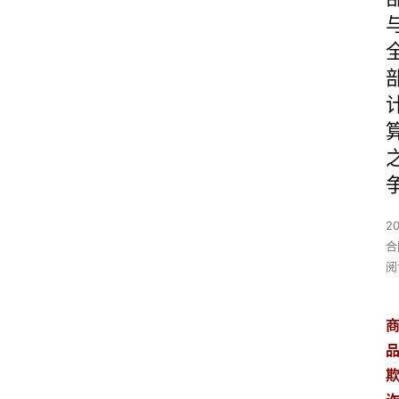
2
合
阅