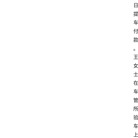
文
书
问
答
法
律
网
站