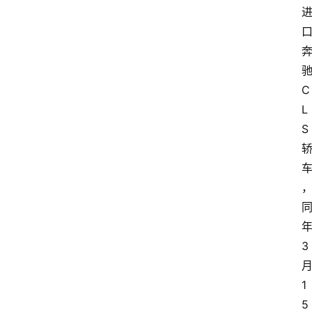
C
L
S
专
业
领
域
3
法
律
1
汇
5
编