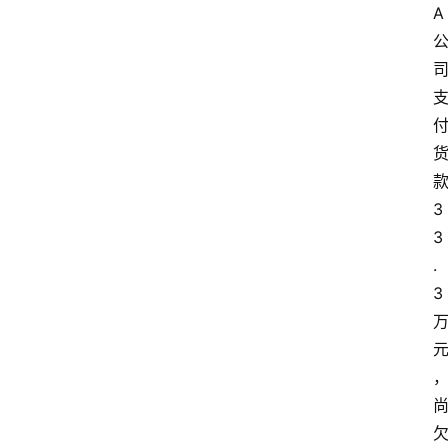
A
3
3
.
3