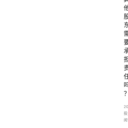
2
投
阅