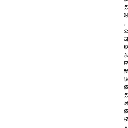
专
业
领
域
法
律
汇
编