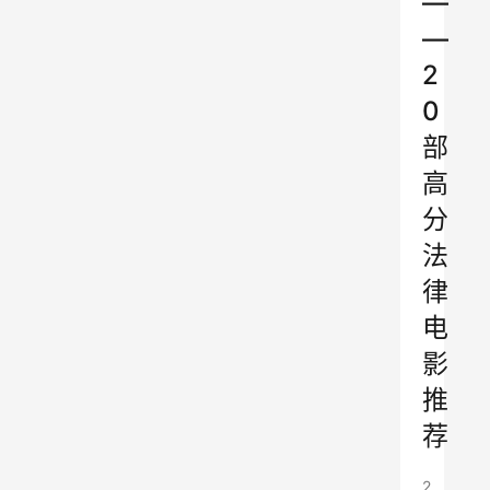
—
—
2
0
部
高
分
法
律
电
影
推
荐
2