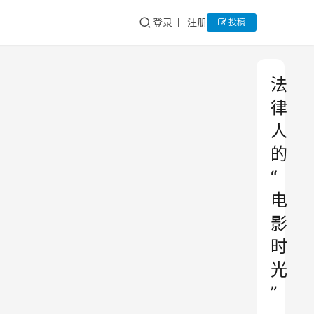
登录
注册
投稿
法
律
人
的
“
电
影
时
光
”