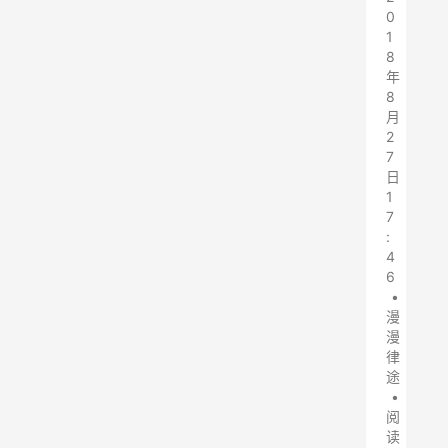
0
1
8
年
8
月
2
7
日
1
7
:
4
6
•
漫
漫
律
途
•
阅
读