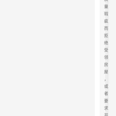
量
瑕
疵
而
拒
绝
受
领
房
屋
，
或
者
要
求
开