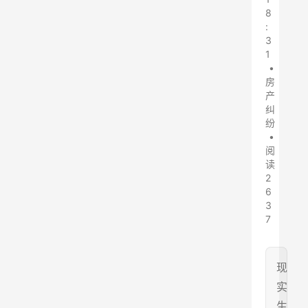
8
:
3
1
•
房
产
纠
纷
•
阅
读
2
6
3
7
现
实
生