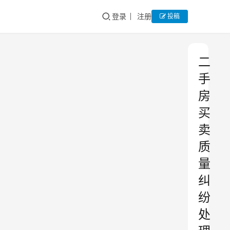
登录
注册
投稿
二
手
房
买
卖
质
量
纠
纷
处