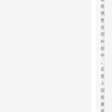
房
预
售
合
同
纠
纷
中
，
买
受
人
因
房
屋
质