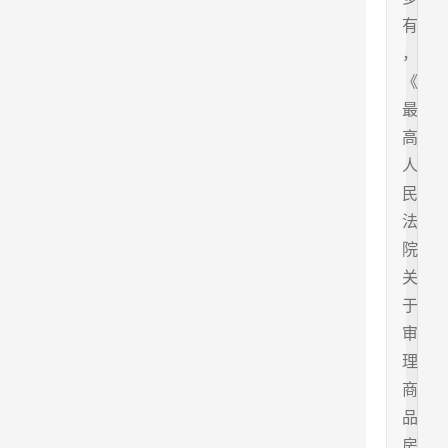
有
，
《
最
高
人
民
法
院
关
于
审
理
商
品
房