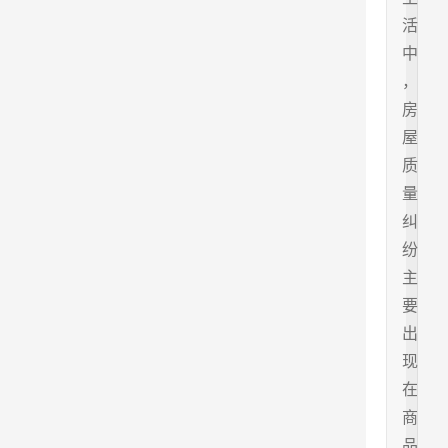
活
中
，
房
屋
质
量
纠
纷
主
要
出
现
在
商
品