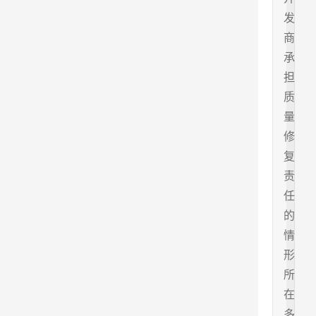
发
商
承
担
质
量
修
复
责
任
的
情
形
所
在
多