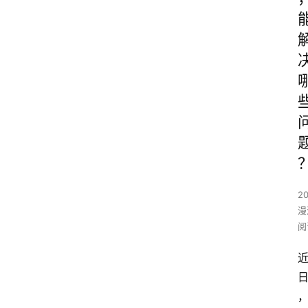
2
漫
阅