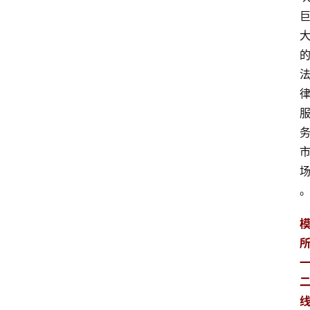
域
法
律
汇
编
文
书
问
答
法
律
网