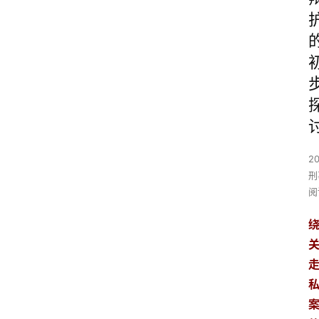
2
刑
阅