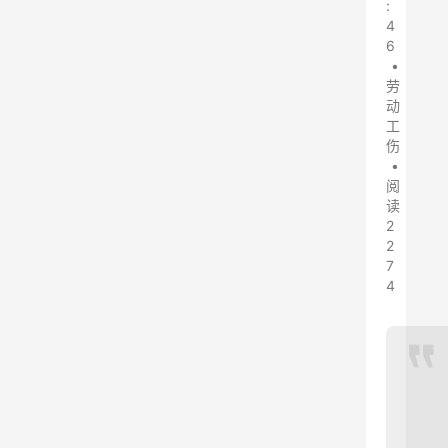
:
4
6
•
劳
动
工
伤
•
阅
读
2
2
7
4