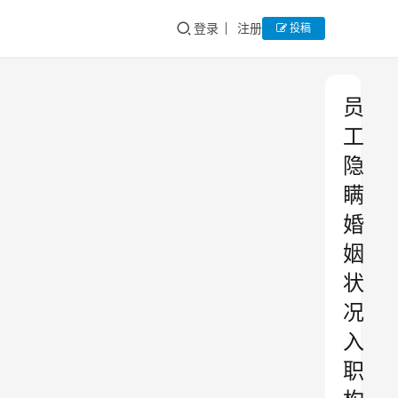
登录
注册
投稿
员
工
隐
瞒
婚
姻
状
况
入
职