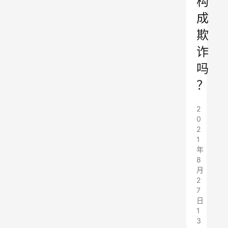
构
成
欺
诈
吗
？
2
0
2
1
年
8
月
2
7
日
1
3