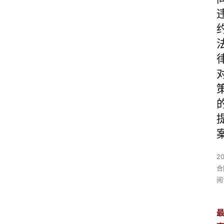
2
合
阅