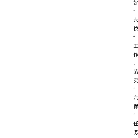
“
”
“
”