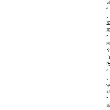
”
“
”
“