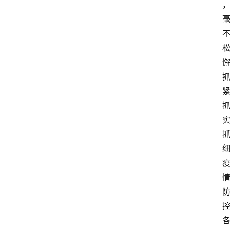
域
法
律
汇
编
文
书
问
答
法
律
网