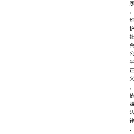
专
业
领
域
法
律
汇
编