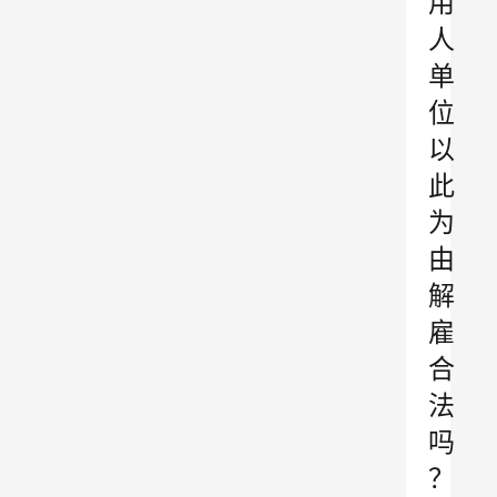
用
人
单
位
以
此
为
由
解
雇
合
法
吗
？