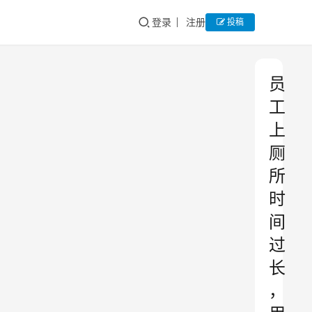
登录
注册
投稿
员
工
上
厕
所
时
间
过
长
，