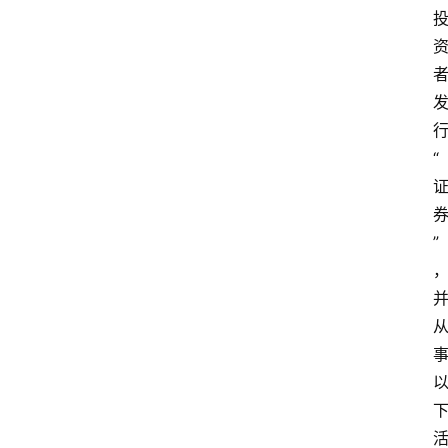
域
法
律
汇
编
“
文
书
”
问
答
法
律
网