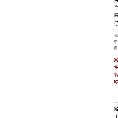
2
劳
阅