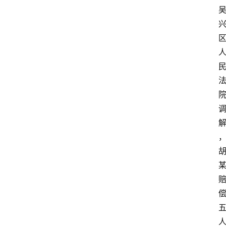
专
业
领
域
法
律
汇
编