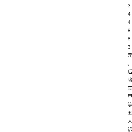
3
4
文
4
书
8
8
3
问
答
法
律
网
站