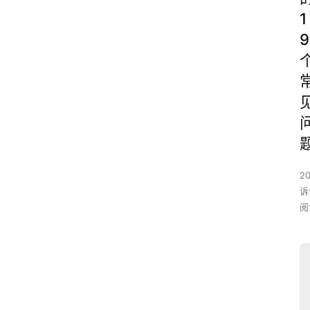
1
9
2
诉
阅