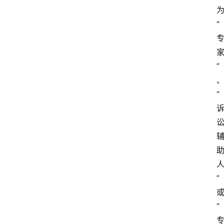
“
”
“
”
“