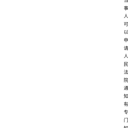
专
业
领
域
法
律
汇
编