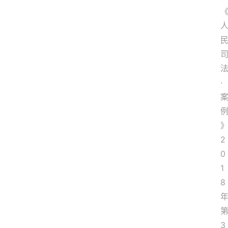
问
答
法
·
律
网
站
2
0
1
8
3