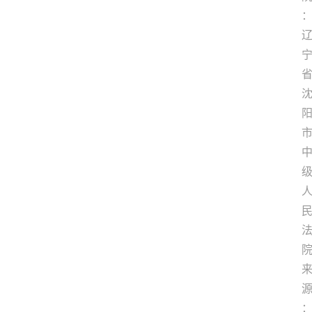
专
业
领
域
法
律
汇
编
文
书