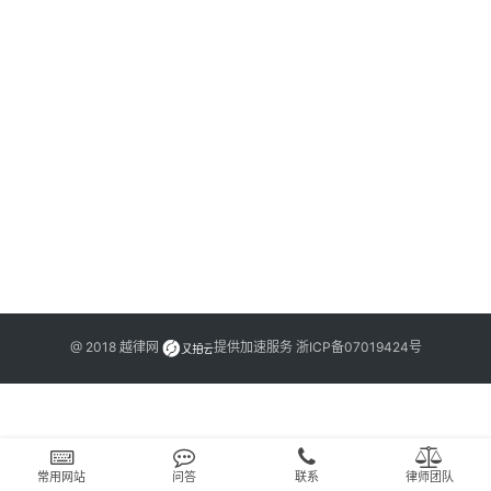
文
书
问
答
法
律
网
站
@ 2018
越律网
提供加速服务
浙ICP备07019424号
常用网站
问答
联系
律师团队