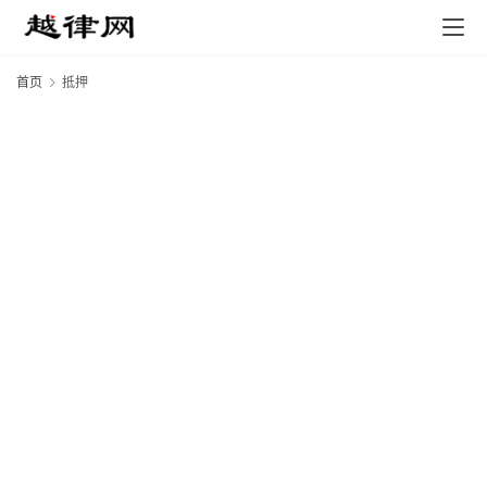
首页
抵押
专
业
领
域
法
律
汇
编