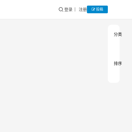
登录
注册
投稿
分类
排序
住建
房
地
部明
产
法
确：
各省
“农
自治