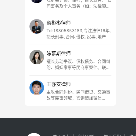
司事务及个人事务（如：法律顾
问、经济纠纷、工资工伤、股权纠
纷、民间借贷、婚姻家事等）； 刑
俞彬彬律师
事领域（涉税犯罪、财产犯罪、侵
犯人身权利犯罪等），联系电话：
Tel:18805853183,专注法律16年,
15857750952
擅长刑事､合同､侵权､家事､地产
陈慕斯律师
擅长劳动争议、债权债务、合同纠
纷、婚姻家事等民商事案件。联系
电话17816874233，欢迎咨询。
王亦安律师
主攻合同纠纷、民间借贷、交通事
故等民事领域，咨询请加微信
18064753820