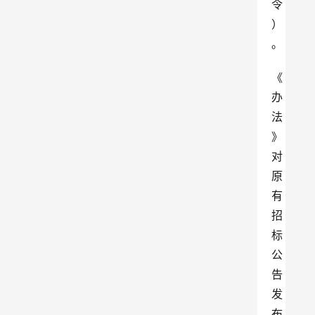
令
）
。
《
办
法
》
对
原
有
招
标
公
告
发
布