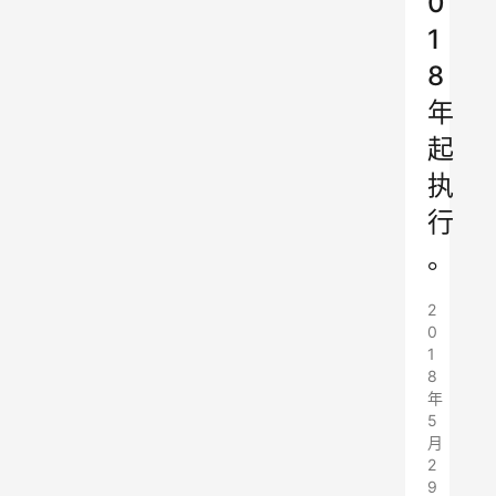
0
1
8
年
起
执
行
。
2
0
1
8
年
5
月
2
9