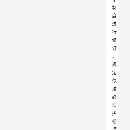
制
度
进
行
修
订
，
规
定
依
法
必
须
招
标
项