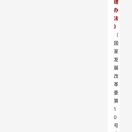
理
办
法
》
（
国
家
发
展
改
革
委
第
1
0
号