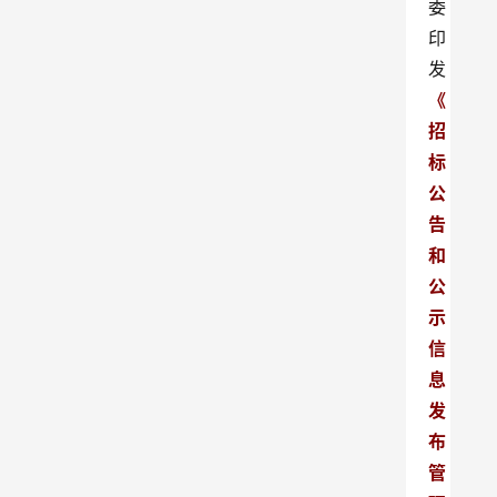
委
印
发
《
招
标
公
告
和
公
示
信
息
发
布
管