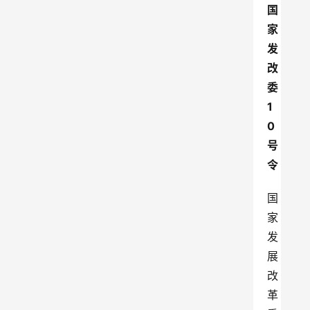
国
家
发
改
委
1
0
号
令
国
家
发
展
改
革