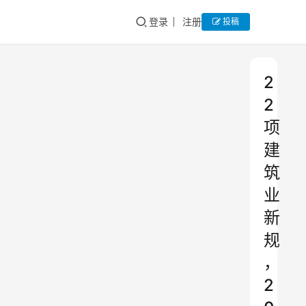
登录
注册
投稿
2
2
项
建
筑
业
新
规
，
2