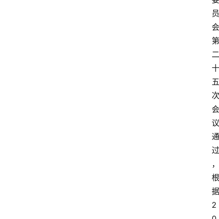
据
2
0