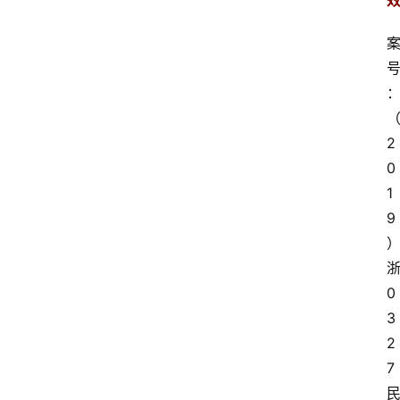
专
业
2
领
0
域
1
9
法
律
汇
0
编
3
2
文
7
书