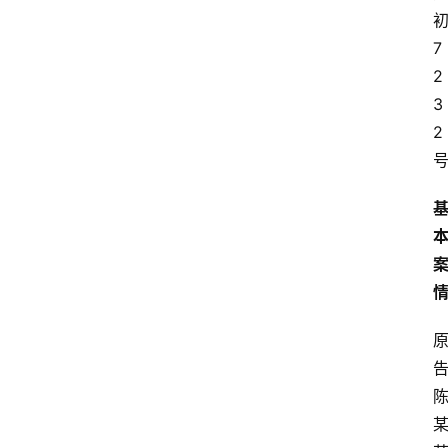
7
问
2
答
3
2
法
律
网
站