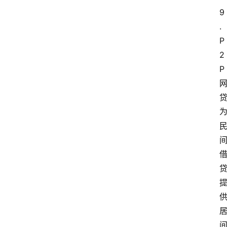
9
. 
P
2
P