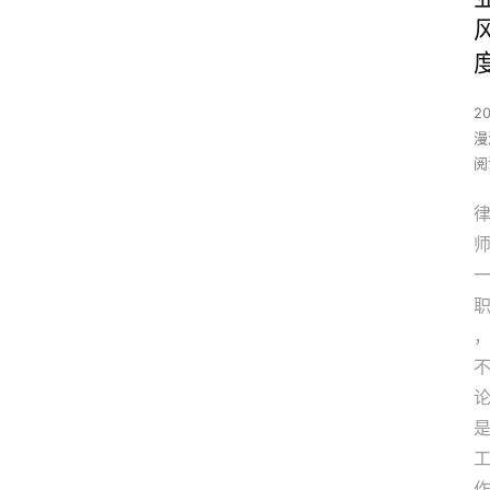
2
漫
阅