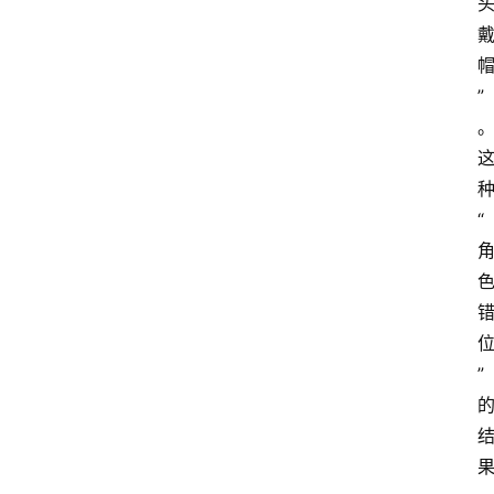
”
“
”