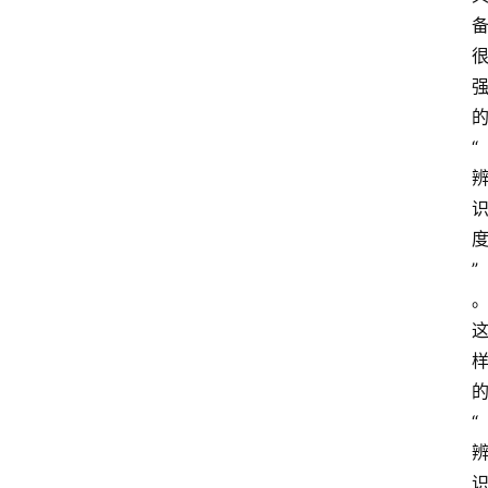
“
”
“