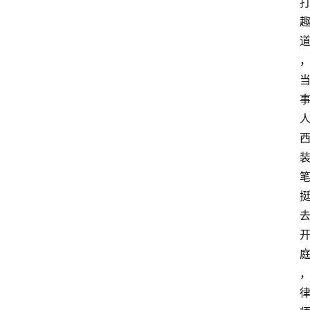
域
法
律
汇
编
文
书
问
答
法
律
网