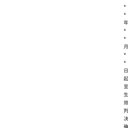
*
*
文
书
*
*
问
*
答
*
法
律
网
站