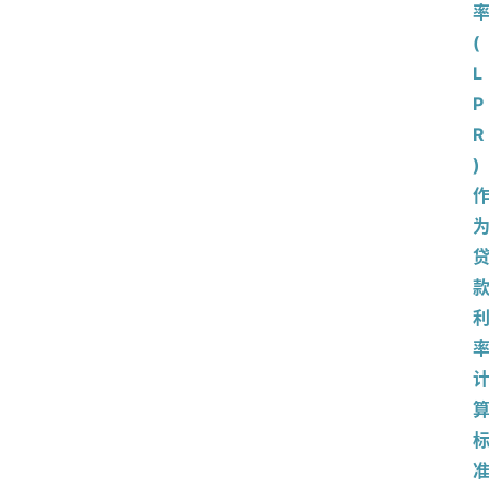
(
L
P
R
)