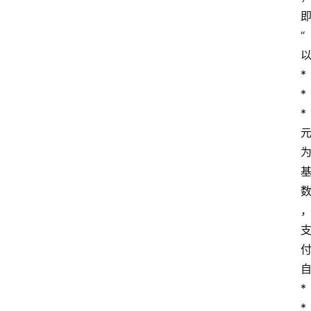
“
*
*
*
专
业
领
域
法
律
*
汇
编
*