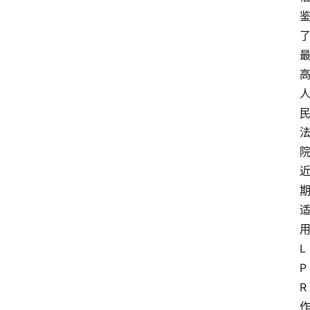
L
P
R