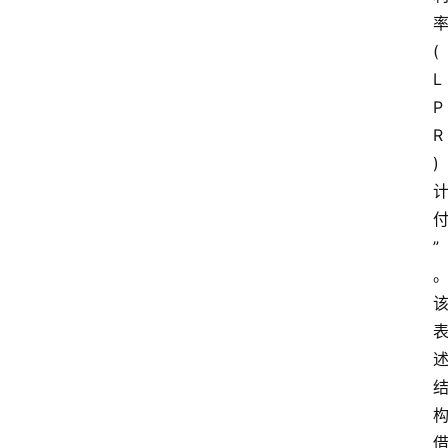
(
L
P
R
)
”