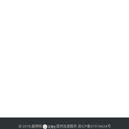
法
律
网
站
20
年
月
“
日
合
纠
@ 2018
越律网
提供加速服务
浙ICP备07019424号