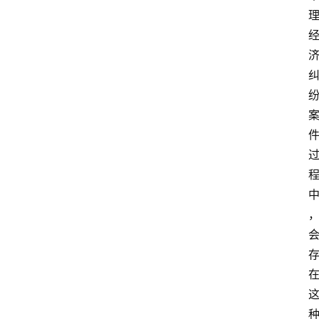
专
业
领
域
法
律
汇
编
文
书