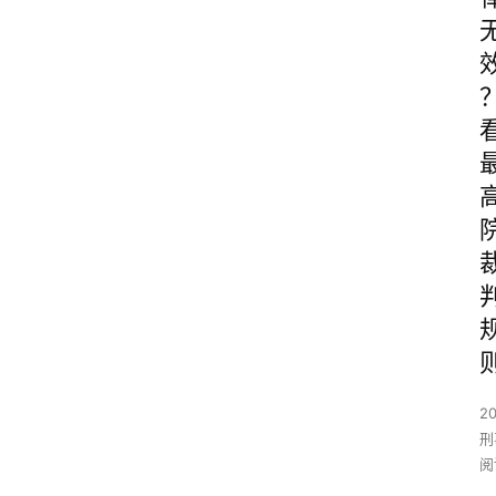
2
刑
阅