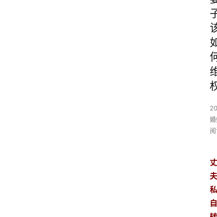
2
婚
阅