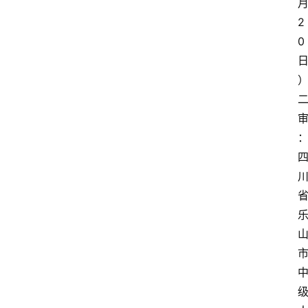
2
0
问
答
法
律
网
站