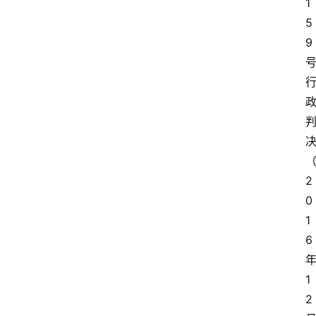
1
5
9
专
业
领
决
域
2
法
律
0
汇
1
编
6
1
文
2
书