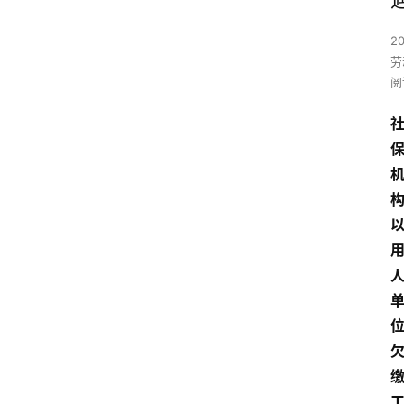
2
劳
阅