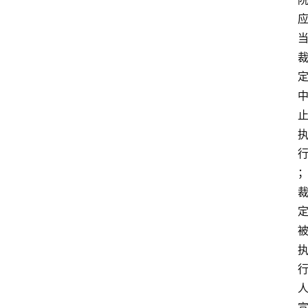
问
答
法
律
网
站