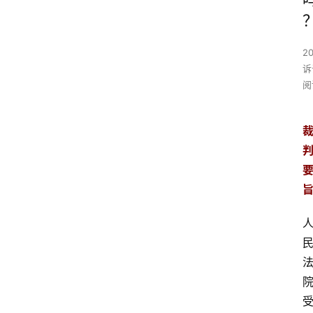
2
诉
阅