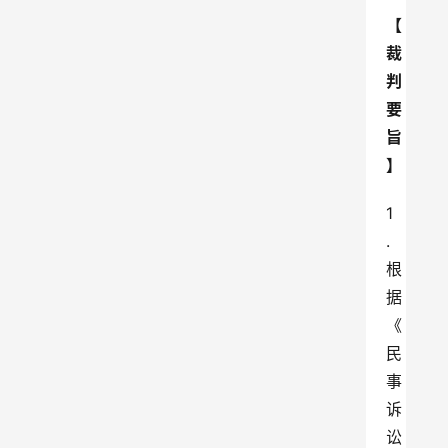
【
裁
判
要
旨
】
1
.
根
据
《
民
事
诉
讼