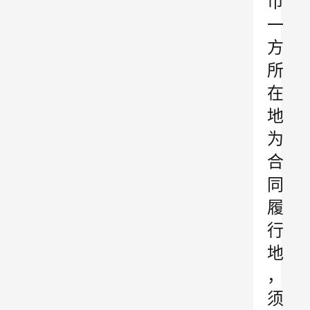
币
一
方
所
在
地
为
合
同
履
行
地
，
须