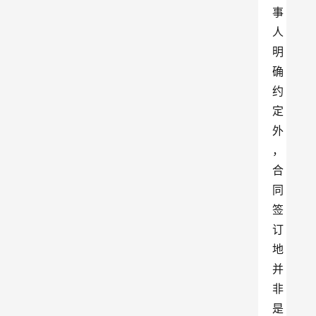
事
人
明
确
约
定
外
，
合
同
签
订
地
并
非
是