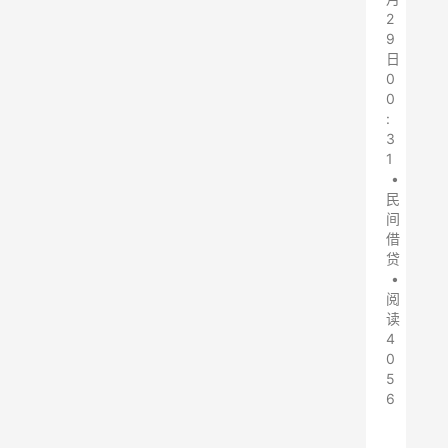
2
9
日
0
0
:
3
1
•
民
间
借
贷
•
阅
读
4
0
5
6