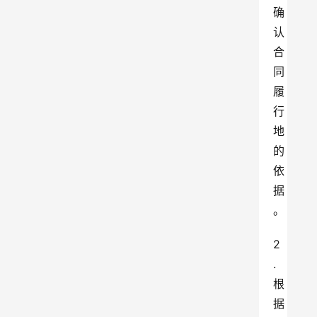
确
认
合
同
履
行
地
的
依
据
。
2
.
根
据