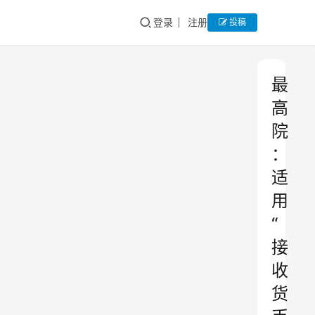
登录
注册
投稿
最
高
院
：
适
用
“
接
收
货