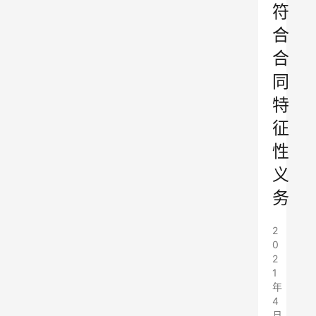
符
合
合
同
特
征
性
义
务
2
0
2
1
年
4
月