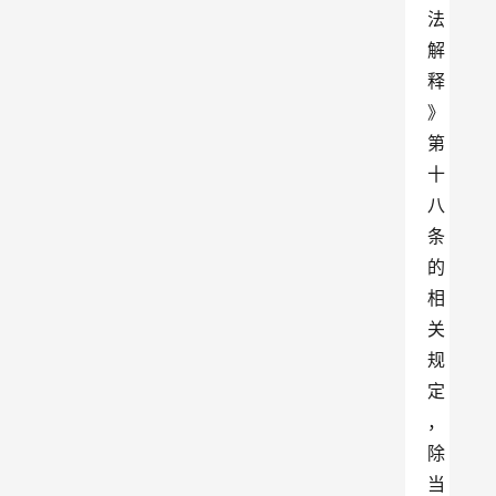
法
解
释
》
第
十
八
条
的
相
关
规
定
，
除
当