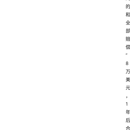
”
8
1