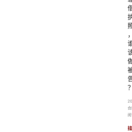
2
合
阅