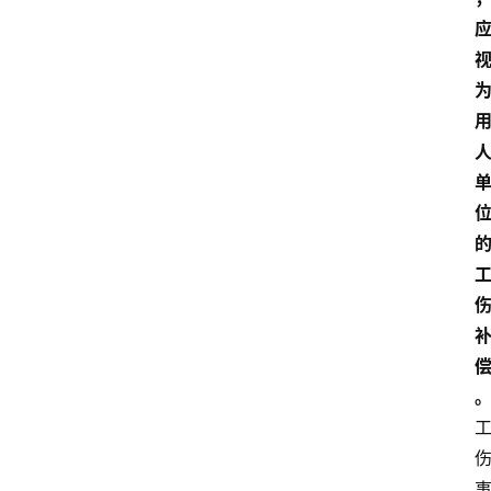
专
业
领
域
法
律
汇
编