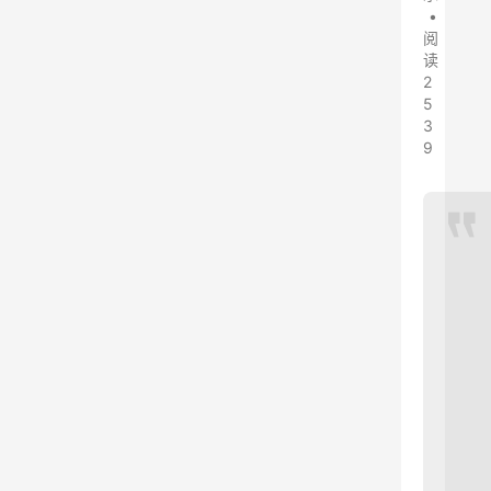
•
阅
读
2
5
3
9