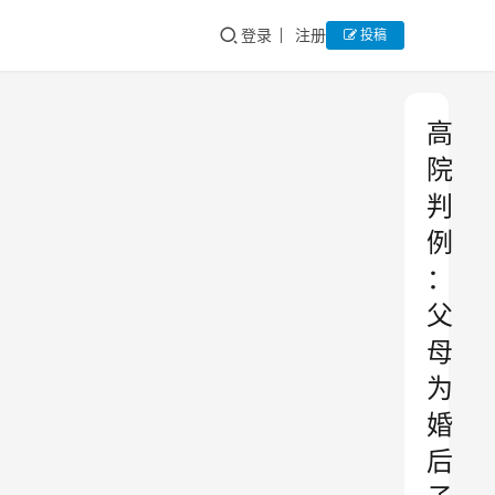
登录
注册
投稿
高
院
判
例
：
父
母
为
婚
后