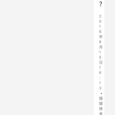
？
2
0
1
8
年
8
月
1
5
日
1
6
:
1
3
•
婚
姻
继
承