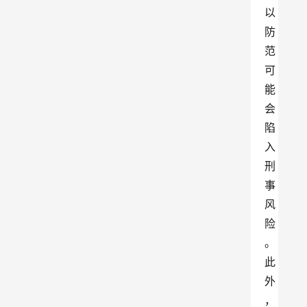
以
防
范
可
能
会
陷
入
刑
事
风
险
。
此
外
，