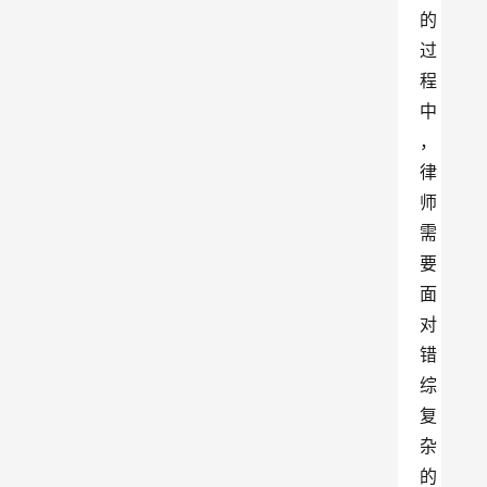
的
过
程
中
，
律
师
需
要
面
对
错
综
复
杂
的