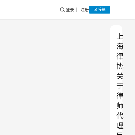
登录
注册
投稿
上
海
律
协
关
于
律
师
代
理