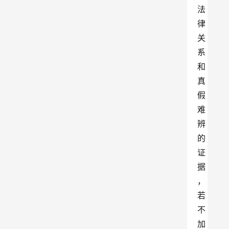
法
律
关
系
和
真
假
难
辨
的
证
据
，
若
不
加