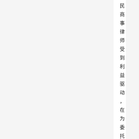
民
商
事
律
师
受
到
利
益
驱
动
，
在
为
委
托