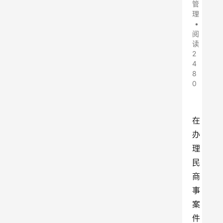
管
理
•
阅
读
2
4
8
0
在
办
理
民
商
事
案
件