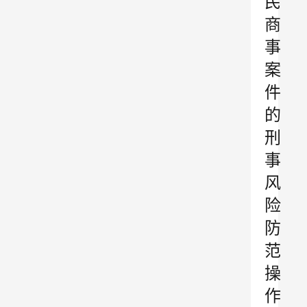
民
商
事
案
件
的
刑
事
风
险
防
范
操
作