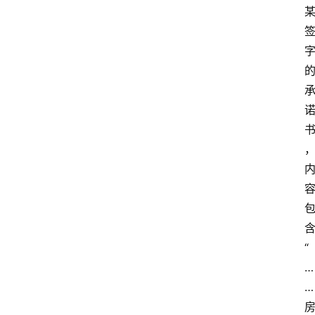
专
业
领
域
“
法
…
律
…
汇
编