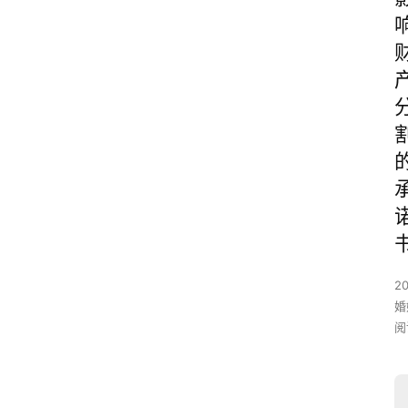
2
婚
阅