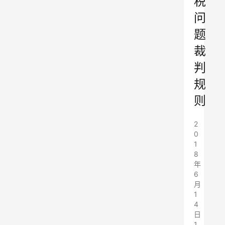
税
问
题
裁
判
规
则
2
0
1
8
年
6
月
1
4
日
1