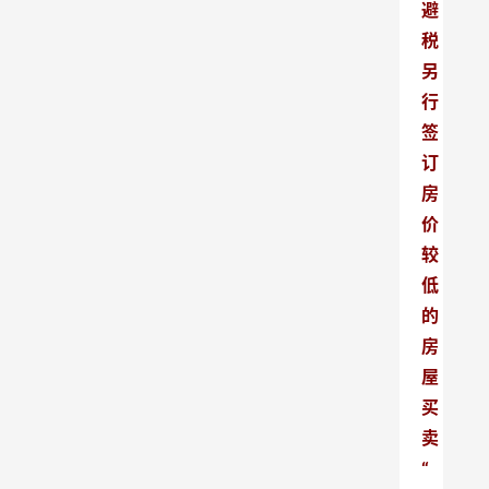
避
税
另
行
签
订
房
价
较
低
的
房
屋
买
卖
“