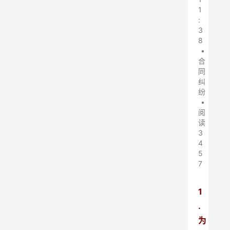
1
:
3
8
•
合
同
纠
纷
•
阅
读
3
4
5
7
1
.
为