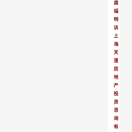
龚
福
明
诉
上
海
天
蓬
房
地
产
投
资
咨
询
有