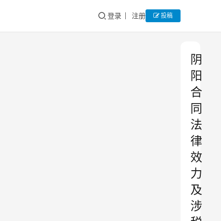
登录
注册
投稿
阴
阳
合
同
法
律
效
力
及
涉