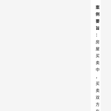
案
例
要
旨
：
房
屋
买
卖
中
，
买
卖
双
方