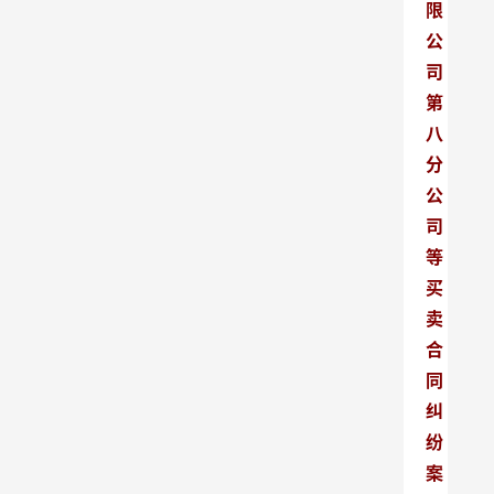
限
公
司
第
八
分
公
司
等
买
卖
合
同
纠
纷
案