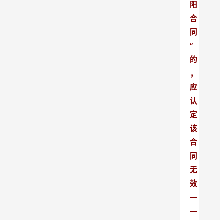
阳
合
同
”
的
，
应
认
定
该
合
同
无
效
—
—